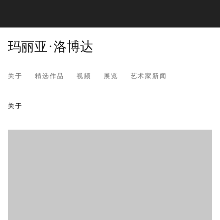
玛丽亚·洛博达
关于
精选作品
视频
展览
艺术家新闻
玛丽亚·洛博达
关于