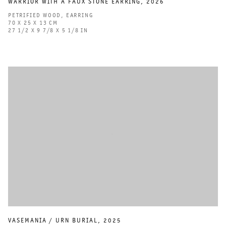
WARRIOR WITH A FAUX STONE EARRING
,
2026
PETRIFIED WOOD
,
EARRING
70 X 25 X 13 CM
27 1/2 X 9 7/8 X 5 1/8 IN
VASEMANIA / URN BURIAL
,
2025