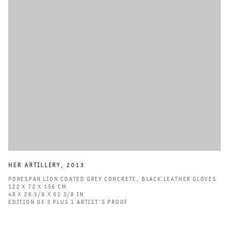
HER ARTILLERY
,
2013
PORESPAN LION COATED GREY CONCRETE
,
BLACK LEATHER GLOVES
122 X 72 X 156 CM
48 X 28 3/8 X 61 3/8 IN
EDITION OF 3 PLUS 1 ARTIST'S PROOF