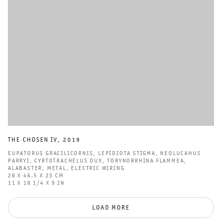
THE CHOSEN IV
,
2019
EUPATORUS GRACILICORNIS
,
LEPIDIOTA STIGMA
,
NEOLUCAHUS
PARRYI
,
CYRTOTRACHELUS DUX
,
TORYNORRHINA FLAMMEA
,
ALABASTER
,
METAL
,
ELECTRIC WIRING
28 X 46.5 X 23 CM
11 X 18 1/4 X 9 IN
LOAD MORE