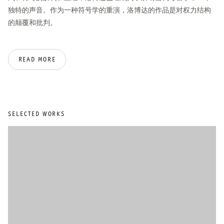
独特的声音。作为一种符号学的重演，洛博达的作品是对权力结构
的颠覆和批判。
玛丽亚·洛博达在著名的法兰克福史泰德学院学习，她在2003年至
READ MORE
2008年间师从马克·莱基。在2020/2021年，她是波兰波兹南的马格
达莲娜·阿巴卡诺维奇艺术大学交互媒体系的客座讲师。2015年至
2016年，她作为客座讲师在苏黎世的美术学院授课。她是2022年黑
森州文化部奥迪丽·罗德斯坦奖学金的第一个获奖者。她也是2019年
火山盛会的艺术负责人之一。2012年，她获得了爱德华·史泰钦奖，
SELECTED WORKS
这个奖包含了在纽约的国际工作室和策展人项目（ISCP）的六个月
居住期。同年，她还参加了在巴黎的洛克菲勒的国际驻留项目。她
在2009/2010年获得了伦敦黑森文化基金会的奖学金，并在2010年获
得了德累斯顿银行文化基金会的奖学金。洛博达丰富多彩的展览活
动分别举行于第58届威尼斯双年展（2019）， 台北双年展（2014）
和第13届文献展（2012）。重要的个展分别举行于法兰克福希尔恩
美术馆（2018/19），华沙乌雅兹多夫斯基城堡当代艺术中心
（2019），巴塞尔美术馆（2017）， 里昂当代艺术博物馆
（2017），多伦多发电厂画廊（2016）和巴黎东京宫（2012）。此