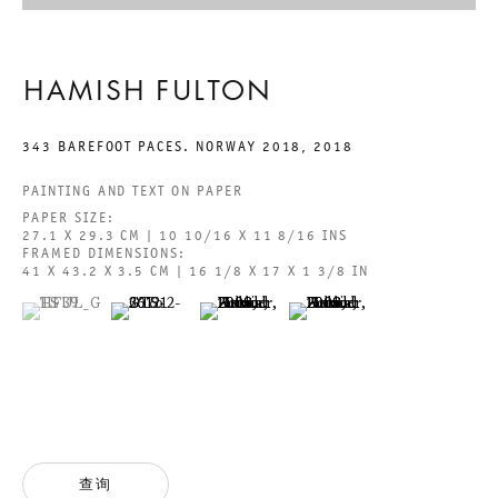
HAMISH FULTON
哈米什·富尔顿
343 BAREFOOT PACES. NORWAY 2018
,
2018
关于
精选作品
视频
展览
艺术家新闻
哈米什·富尔顿
PAINTING AND TEXT ON PAPER
PAPER SIZE:
27.1 X 29.3 CM | 10 10/16 X 11 8/16 INS
关于
FRAMED DIMENSIONS:
41 X 43.2 X 3.5 CM | 16 1/8 X 17 X 1 3/8 IN
(View a larger image of thumbnail 1 )
, currently selected.
, currently selected.
, currently selected.
(View a larger image of thumbnail 2 )
(View a larger image of thumbnail 3 )
(View a larger image of thumbn
查询