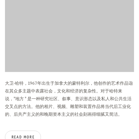
大卫·哈特，1967年出生于加拿大的蒙特利尔，他创作的艺术作品诣
在其众多主题中表露社会，文化和经济的复杂性。对于哈特来
说，"地方 " 是一种研究社区、叙事、意识形态以及私人和公共生活
交叉点的方法。他的相片、视频、雕塑和装置作品将当代后工业化
的、后共产主义的和晚期资本主义的社会刻画得细腻又简洁。
该艺术家曾在渥太华大学和芝加哥艺术学院学习。他是宾夕法尼亚
READ MORE
大学美术系的副教授。2016年，他加入了劳森伯格基金会的驻留计