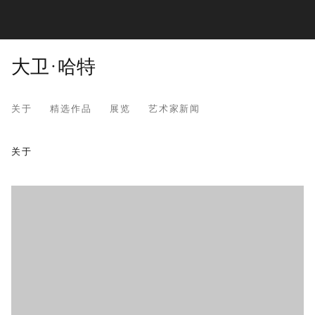
大卫·哈特
关于
精选作品
展览
艺术家新闻
大卫·哈特
关于