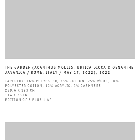
THE GARDEN (ACANTHUS MOLLIS
,
URTICA DIOCA & OENANTHE
JAVANICA / ROME
,
ITALY / MAY 17
,
2022)
,
2022
TAPESTRY: 16% POLYESTER
,
35% COTTON
,
25% WOOL
,
10%
POLYESTER COTTON
,
12% ACRYLIC
,
2% CASHMERE
289.6 X 193 CM
114 X 76 IN
EDITION OF 3 PLUS 1 AP