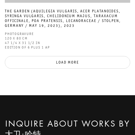
THE GARDEN (AQUILEGIA VULGARIS
,
ACER PLATANOIDES
,
SYRINGA VULGARIS
,
CHELIDONIUM MAJUS
,
TARAXACUM
OFFICINALE
,
POA PRATENSIS
,
LECANORACEAE / STOLPEN
,
GERMANY / MAY 19
,
2023)
,
2023
PHOTOGRAVURE
120 X 80 CM
47 1/4 X 31 1/2 IN
EDITION OF 6 PLUS 1 AP
LOAD MORE
INQUIRE ABOUT WORKS BY