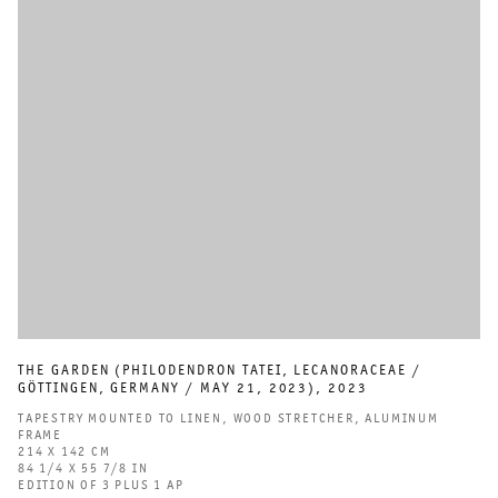
THE GARDEN (PHILODENDRON TATEI
,
LECANORACEAE /
GÖTTINGEN
,
GERMANY / MAY 21
,
2023)
,
2023
TAPESTRY MOUNTED TO LINEN
,
WOOD STRETCHER
,
ALUMINUM
FRAME
214 X 142 CM
84 1/4 X 55 7/8 IN
EDITION OF 3 PLUS 1 AP