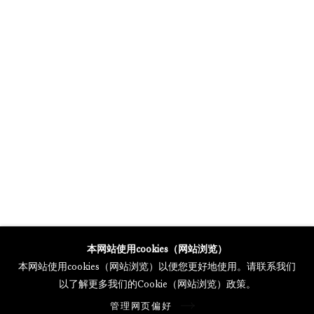
MERCARTOR HÖFE
POTSDAMER STRASSE 81B, 2ND FLOOR
10785 BERLIN, GERMANY
PHONE: 0049 (0)30 20 62 75 50
MAIL@GALERIETHOMASSCHULTE.COM
OPENING HOURS:
WEDNESDAY - SATURDAY
12PM - 6PM
托马斯·舒尔特画廊将根据我们的隐私政策处理您所提供的个人数据
本网站使用cookies（网站浏览）
隐私条款
.
本网站使用cookies（网站浏览）以便您更好地使用。请联系我们
管理网页偏好
以了解更多我们的Cookie（网站浏览）政策。
版权 2026 Galerie Thomas Schulte
管理网页偏好