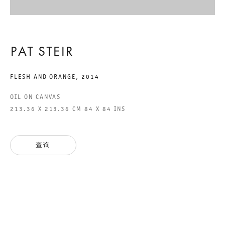
GALERIE THOMAS SCHULTE GMBH
PAT STEIR
CHARLOTTENSTRASSE 24
10117 BERLIN, GERMANY
FLESH AND ORANGE
,
2014
PHONE: 0049 (0)30 20 60 89 90
OIL ON CANVAS
213.36 X 213.36 CM 84 X 84 INS
FAX: 0049 (0)30 20 60 89 91 0
MAIL@GALERIETHOMASSCHULTE.COM
查询
OPENING HOURS:
TUESDAY - SATURDAY
12PM - 6PM
GALERIE THOMAS SCHULTE POTSDAMER STRASSE