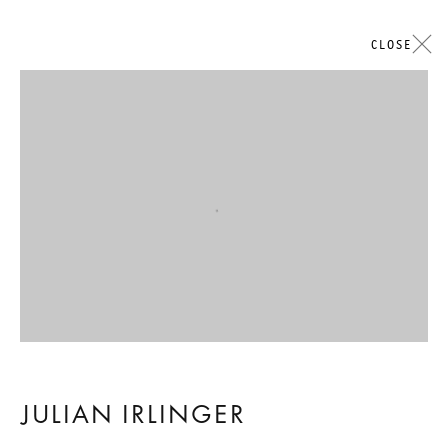
CLOSE
ARTWORKS
Open a larger version of the followi
GALERIE THOMAS SCHULTE
法律声明
隐私条款
ACCESSIBILITY STATEMENT
JULIAN IRLINGER