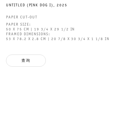
UNTITLED (PINK DOG I)
,
2025
PAPER CUT-OUT
GALERIE THOMAS SCHULTE GMBH
PAPER SIZE:
50 X 75 CM | 19 3/4 X 29 1/2 IN
CHARLOTTENSTRASSE 24
FRAMED DIMENSIONS:
53 X 78.2 X 2.8 CM | 20 7/8 X 30 3/4 X 1 1/8 IN
10117 BERLIN, GERMANY
PHONE: 0049 (0)30 20 60 89 90
查询
FAX: 0049 (0)30 20 60 89 91 0
MAIL@GALERIETHOMASSCHULTE.COM
OPENING HOURS:
TUESDAY - SATURDAY
12PM - 6PM
GALERIE THOMAS SCHULTE POTSDAMER STRASSE