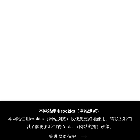
MERCARTOR HÖFE
POTSDAMER STRASSE 81B, 2ND FLOOR
10785 BERLIN, GERMANY
PHONE: 0049 (0)30 20 62 75 50
MAIL@GALERIETHOMASSCHULTE.COM
OPENING HOURS:
WEDNESDAY - SATURDAY
12PM - 6PM
托马斯·舒尔特画廊将根据我们的隐私政策处理您所提供的个人数据
本网站使用cookies（网站浏览）
隐私条款
.
本网站使用cookies（网站浏览）以便您更好地使用。请联系我们
管理网页偏好
以了解更多我们的Cookie（网站浏览）政策。
版权 2026 Galerie Thomas Schulte
管理网页偏好