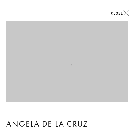
CLOSE
ARTWORKS
Open a larger version of the followi
GALERIE THOMAS SCHULTE
法律声明
隐私条款
ACCESSIBILITY STATEMENT
ANGELA DE LA CRUZ