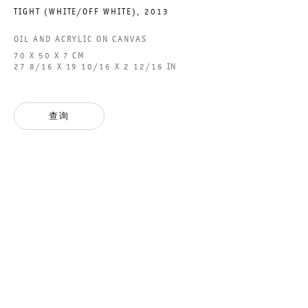
TIGHT (WHITE/OFF WHITE)
,
2013
OIL AND ACRYLIC ON CANVAS
GALERIE THOMAS SCHULTE GMBH
70 X 50 X 7 CM
27 8/16 X 19 10/16 X 2 12/16 IN
CHARLOTTENSTRASSE 24
10117 BERLIN, GERMANY
查询
PHONE: 0049 (0)30 20 60 89 90
FAX: 0049 (0)30 20 60 89 91 0
MAIL@GALERIETHOMASSCHULTE.COM
OPENING HOURS:
TUESDAY - SATURDAY
12PM - 6PM
GALERIE THOMAS SCHULTE POTSDAMER STRASSE