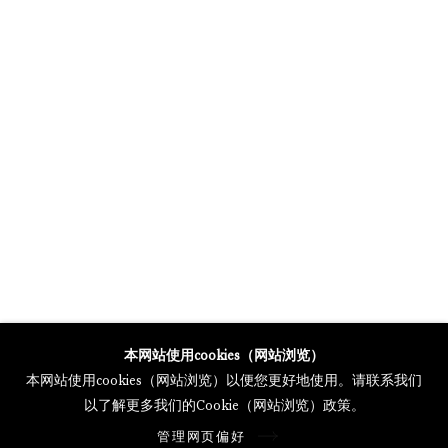
MERCARTOR HÖFE
POTSDAMER STRASSE 81B, 2ND FLOOR
10785 BERLIN, GERMANY
PHONE: 0049 (0)30 20 62 75 50
MAIL@GALERIETHOMASSCHULTE.COM
OPENING HOURS:
WEDNESDAY - SATURDAY
12PM - 6PM
托马斯·舒尔特画廊将根据我们的隐私政策处理您所提供的个人数据
本网站使用cookies（网站浏览）
隐私条款
.
本网站使用cookies（网站浏览）以便您更好地使用。请联系我们
管理网页偏好
以了解更多我们的Cookie（网站浏览）政策。
版权 2026 Galerie Thomas Schulte
管理网页偏好