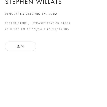
STEPHEN WILLATS
DEMOCRATIC GRID NO. 14
,
2002
GALERIE THOMAS SCHULTE GMBH
POSTER PAINT , LETRASET TEXT ON PAPER
CHARLOTTENSTRASSE 24
78 X 106 CM 30 11/16 X 41 11/16 INS
10117 BERLIN, GERMANY
PHONE: 0049 (0)30 20 60 89 90
查询
FAX: 0049 (0)30 20 60 89 91 0
MAIL@GALERIETHOMASSCHULTE.COM
OPENING HOURS:
TUESDAY - SATURDAY
12PM - 6PM
GALERIE THOMAS SCHULTE POTSDAMER STRASSE