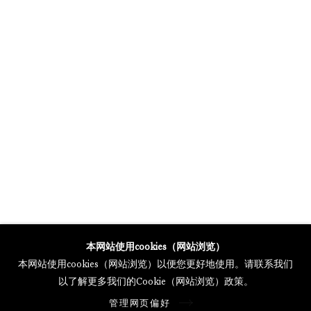
MERCARTOR HÖFE
POTSDAMER STRASSE 81B, 2ND FLOOR
10785 BERLIN, GERMANY
PHONE: 0049 (0)30 20 62 75 50
MAIL@GALERIETHOMASSCHULTE.COM
OPENING HOURS:
WEDNESDAY - SATURDAY
12PM - 6PM
托马斯·舒尔特画廊将根据我们的隐私政策处理您所提供的个人数据
本网站使用cookies（网站浏览）
隐私条款
.
本网站使用cookies（网站浏览）以便您更好地使用。请联系我们
管理网页偏好
以了解更多我们的Cookie（网站浏览）政策。
版权 2026 Galerie Thomas Schulte
管理网页偏好