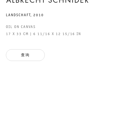
ALBRECHT SCHNIDER
LANDSCHAFT
,
2010
GALERIE THOMAS SCHULTE GMBH
OIL ON CANVAS
CHARLOTTENSTRASSE 24
17 X 33 CM | 6 11/16 X 12 15/16 IN
10117 BERLIN, GERMANY
查询
PHONE: 0049 (0)30 20 60 89 90
FAX: 0049 (0)30 20 60 89 91 0
MAIL@GALERIETHOMASSCHULTE.COM
OPENING HOURS:
TUESDAY - SATURDAY
12PM - 6PM
GALERIE THOMAS SCHULTE POTSDAMER STRASSE