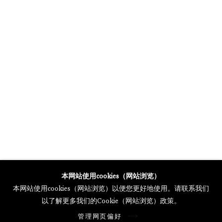
MERCARTOR HÖFE
POTSDAMER STRASSE 81B, 2ND FLOOR
10785 BERLIN, GERMANY
PHONE: 0049 (0)30 20 62 75 50
MAIL@GALERIETHOMASSCHULTE.COM
OPENING HOURS:
WEDNESDAY - SATURDAY
12PM - 6PM
托马斯·舒尔特画廊将根据我们的隐私政策处理您所提供的个人数据
本网站使用cookies（网站浏览）
隐私条款
.
本网站使用cookies（网站浏览）以便您更好地使用。请联系我们
管理网页偏好
以了解更多我们的Cookie（网站浏览）政策。
版权 2026 Galerie Thomas Schulte
管理网页偏好