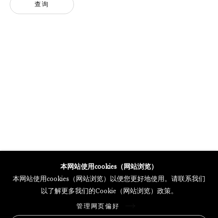
查询
GALERIE THOMAS SCHULTE POTSDAMER STRASSE
MERCARTOR HÖFE
POTSDAMER STRASSE 81B, 2ND FLOOR
10785 BERLIN, GERMANY
PHONE: 0049 (0)30 20 62 75 50
MAIL@GALERIETHOMASSCHULTE.COM
OPENING HOURS:
WEDNESDAY - SATURDAY
12PM - 6PM
本网站使用cookies（网站浏览）
本网站使用cookies（网站浏览）以便您更好地使用。请联系我们
以了解更多我们的Cookie（网站浏览）政策。
托马斯·舒尔特画廊将根据我们的隐私政策处理您所提供的个人数据
管理网页偏好
隐私条款
.