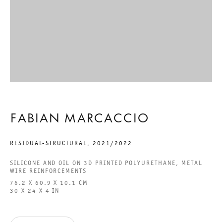
ACCESSIBILITY STATEMENT
GALERIE THOMAS SCHULTE GMBH
CHARLOTTENSTRASSE 24
10117 BERLIN, GERMANY
FABIAN MARCACCIO
PHONE: 0049 (0)30 20 60 89 90
FAX: 0049 (0)30 20 60 89 91 0
RESIDUAL-STRUCTURAL
,
2021/2022
MAIL@GALERIETHOMASSCHULTE.COM
SILICONE AND OIL ON 3D PRINTED POLYURETHANE, METAL
WIRE REINFORCEMENTS
76.2 X 60.9 X 10.1 CM
OPENING HOURS:
30 X 24 X 4 IN
TUESDAY - SATURDAY
12PM - 6PM