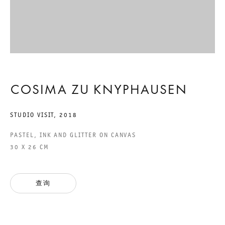
ACCESSIBILITY STATEMENT
GALERIE THOMAS SCHULTE GMBH
CHARLOTTENSTRASSE 24
COSIMA ZU KNYPHAUSEN
10117 BERLIN, GERMANY
STUDIO VISIT
,
2018
PHONE: 0049 (0)30 20 60 89 90
PASTEL, INK AND GLITTER ON CANVAS
FAX: 0049 (0)30 20 60 89 91 0
30 X 26 CM
MAIL@GALERIETHOMASSCHULTE.COM
查询
OPENING HOURS:
TUESDAY - SATURDAY
12PM - 6PM