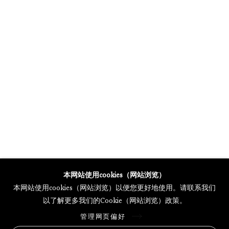
GALERIE THOMAS SCHULTE POTSDAMER STRASSE
MERCARTOR HÖFE
POTSDAMER STRASSE 81B, 2ND FLOOR
10785 BERLIN, GERMANY
PHONE: 0049 (0)30 20 62 75 50
MAIL@GALERIETHOMASSCHULTE.COM
OPENING HOURS:
WEDNESDAY - SATURDAY
12PM - 6PM
本网站使用cookies（网站浏览）
本网站使用cookies（网站浏览）以便您更好地使用。请联系我们
以了解更多我们的Cookie（网站浏览）政策。
托马斯·舒尔特画廊将根据我们的隐私政策处理您所提供的个人数据
管理网页偏好
隐私条款
.