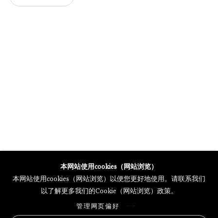
GALERIE THOMAS SCHULTE POTSDAMER STRASSE
MERCARTOR HÖFE
POTSDAMER STRASSE 81B, 2ND FLOOR
10785 BERLIN, GERMANY
PHONE: 0049 (0)30 20 62 75 50
MAIL@GALERIETHOMASSCHULTE.COM
OPENING HOURS:
WEDNESDAY - SATURDAY
12PM - 6PM
本网站使用cookies（网站浏览）
本网站使用cookies（网站浏览）以便您更好地使用。请联系我们
以了解更多我们的Cookie（网站浏览）政策。
托马斯·舒尔特画廊将根据我们的隐私政策处理您所提供的个人数据
管理网页偏好
隐私条款
.