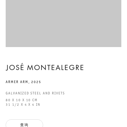
ACCESSIBILITY STATEMENT
GALERIE THOMAS SCHULTE GMBH
CHARLOTTENSTRASSE 24
10117 BERLIN, GERMANY
JOSÉ MONTEALEGRE
PHONE: 0049 (0)30 20 60 89 90
FAX: 0049 (0)30 20 60 89 91 0
ARMER ARM
,
2025
MAIL@GALERIETHOMASSCHULTE.COM
GALVANIZED STEEL AND RIVETS
80 X 10 X 10 CM
31 1/2 X 4 X 4 IN
OPENING HOURS:
TUESDAY - SATURDAY
12PM - 6PM
查询