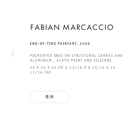
FABIAN MARCACCIO
2009年10月31日 TO 12月23日
END-OF-TIME PAINTANT
,
2009
CHARLOTTENSTRASSE
PIGMENTED INKS ON STRUCTURAL CANVAS AND
ALUMINUM , ALKYD PAINT AND SILICONE
ANALYTICAL
25 X 25 X 40 CM 9 13/16 X 9 13/16 X 15
11/16 INS
RAGE-PAINTAN
查询
FABIAN MARCACCIO