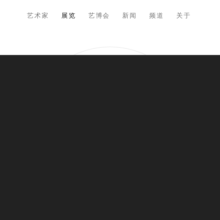
艺术家
展览
艺博会
新闻
频道
关于
1825