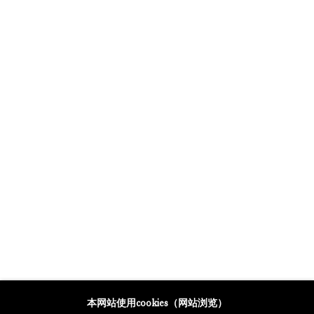
GALERIE THOMAS SCHULTE POTSDAMER STRASSE
MERCARTOR HÖFE
POTSDAMER STRASSE 81B, 2ND FLOOR
10785 BERLIN, GERMANY
PHONE: 0049 (0)30 20 62 75 50
MAIL@GALERIETHOMASSCHULTE.COM
OPENING HOURS:
WEDNESDAY - SATURDAY
12PM - 6PM
托马斯·舒尔特画廊将根据我们的隐私政策处理您所提供的个人数据
本网站使用cookies（网站浏览）
隐私条款
.