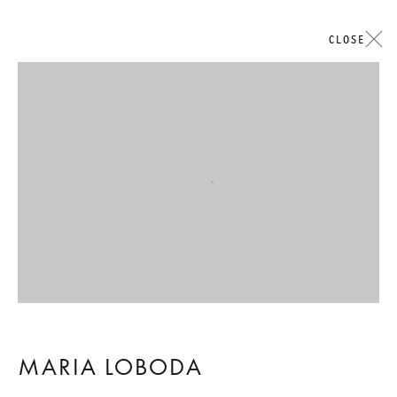
CLOSE
Open a larger version of the followi
MARIA LOBODA