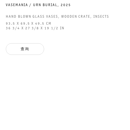
VASEMANIA / URN BURIAL
,
2025
HAND BLOWN GLASS VASES, WOODEN CRATE, INSECTS
93.5 X 69.5 X 49.5 CM
LORE
36 3/4 X 27 3/8 X 19 1/2 IN
MARIA LOBODA
查询
2025年3月14日 TO 4月17日
POTSDAMER STRASSE
LORE
GALERIE THOMAS SCHULTE
MARIA LOBODA
法律声明