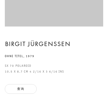
DIE ZU SEIN SCHEINT, DIE
BIN ICH
GROUP SHOW
BIRGIT JÜRGENSSEN
2016年9月17日 TO 11月26日
OHNE TITEL
,
1979
CHARLOTTENSTRASSE
SX 70 POLAROID
10.5 X 8.7 CM 4 2/16 X 3 6/16 INS
DIE ZU SEIN SCHEINT, DIE B
GALERIE THOMAS SCHULTE
查询
GROUP SHOW