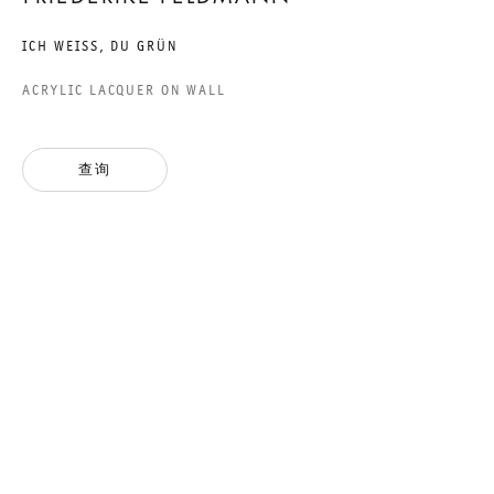
ICH WEISS, DU GRÜN
ACRYLIC LACQUER ON WALL
EIGHTEEN EXHIBITIONS:
TEIL 10. DER KUBIST
查询
MARCEL DUCHAMP MAG
NICHT MALEN
GROUP SHOW
2014年8月16日 TO 9月27日
CHARLOTTENSTRASSE
EIGHTEEN EXHIBITIONS: TE
GALERIE THOMAS SCHULTE