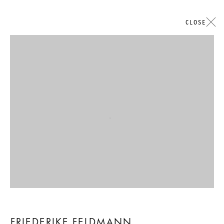
CLOSE
Open a larger version of the followi
FRIEDERIKE FELDMANN