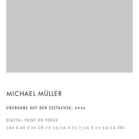
EIGHTEEN EXHIBITIONS:
TEIL 12. WAS NENNT SICH
KUNST, WAS HEISST UNS W
AHRSEIN?
MICHAEL MÜLLER
2014年5月31日 TO 7月26日
MICHAEL MÜLLER
CHARLOTTENSTRASSE
ÜBERGABE AUF DER ZEITACHSE
,
2014
DIGITAL PRINT ON FOREX
EIGHTEEN EXHIBITIONS: TEI
180 X 80 X 35 CM 70 13/16 X 31 7/16 X 13 12/16 INS
GALERIE THOMAS SCHULTE