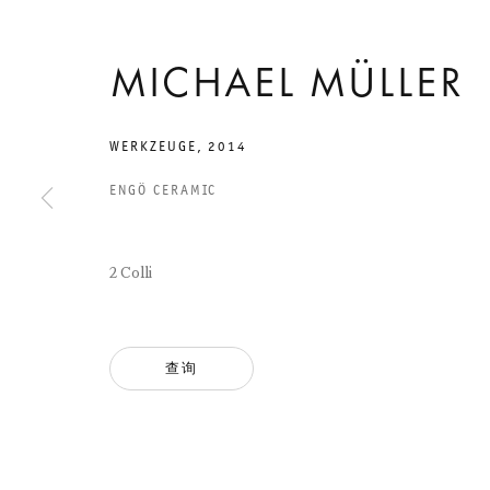
2014年5月31日 TO 7月26日
CHARLOTTENSTRASSE
MICHAEL MÜLLER
EIGHTEEN
EXHIBITIONS:
WERKZEUGE
,
2014
ENGÖ CERAMIC
TEIL 12. WAS
NENNT SICH
2 Colli
KUNST, WAS
查询
HEISST UNS W
AHRSEIN?