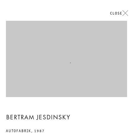
CLOSE
Open a larger version of the followi
BERTRAM JESDINSKY
AUTOFABRIK
,
1987