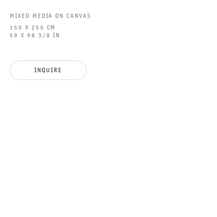
MIXED MEDIA ON CANVAS
150 X 250 CM
59 X 98 3/8 IN
MONDKALB MIT
REIBEKUCHEN
INQUIRE
BERTRAM JESDINSKY
25 JANUARY TO 1 MARCH 2025
CHARLOTTENSTRASSE
MONDKALB MIT REIBEKUCH
GALERIE THOMAS SCHULTE
BERTRAM JESDINSKY