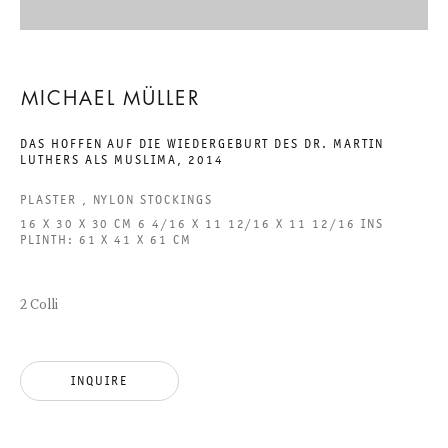
EIGHTEEN EXHIBITIONS:
MICHAEL MÜLLER
TEIL 12. WAS NENNT SICH
DAS HOFFEN AUF DIE WIEDERGEBURT DES DR. MARTIN
LUTHERS ALS MUSLIMA
,
2014
KUNST, WAS HEISST UNS W
AHRSEIN?
PLASTER , NYLON STOCKINGS
16 X 30 X 30 CM 6 4/16 X 11 12/16 X 11 12/16 INS
PLINTH: 61 X 41 X 61 CM
MICHAEL MÜLLER
31 MAY TO 26 JULY 2014
2 Colli
CHARLOTTENSTRASSE
INQUIRE
EIGHTEEN EXHIBITIONS: TEI
GALERIE THOMAS SCHULTE