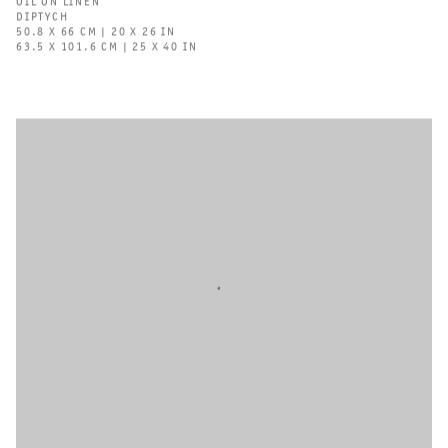
OIL ON LINEN
DIPTYCH
50.8 X 66 CM | 20 X 26 IN
63.5 X 101.6 CM | 25 X 40 IN