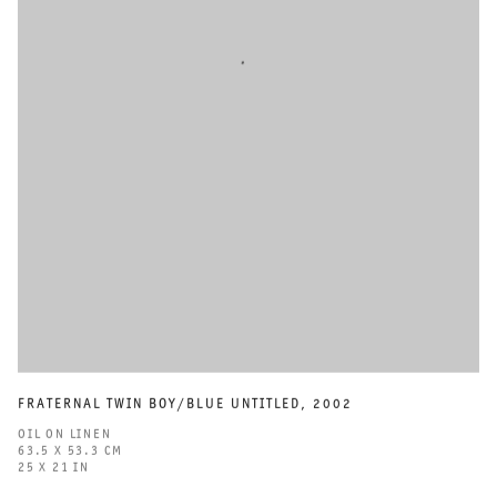
FRATERNAL TWIN BOY/BLUE UNTITLED
,
2002
OIL ON LINEN
63.5 X 53.3 CM
25 X 21 IN