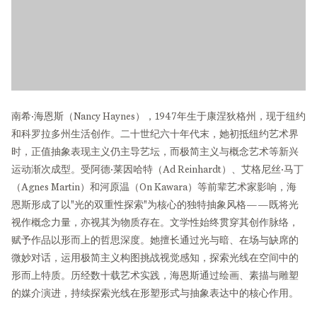
南希·海恩斯（Nancy Haynes），1947年生于康涅狄格州，现于纽约
和科罗拉多州生活创作。二十世纪六十年代末，她初抵纽约艺术界
时，正值抽象表现主义仍主导艺坛，而极简主义与概念艺术等新兴
运动渐次成型。受阿德·莱因哈特（Ad Reinhardt）、艾格尼丝·马丁
（Agnes Martin）和河原温（On Kawara）等前辈艺术家影响，海
恩斯形成了以"光的双重性探索"为核心的独特抽象风格——既将光
视作概念力量，亦视其为物质存在。文学性始终贯穿其创作脉络，
赋予作品以形而上的哲思深度。她擅长通过光与暗、在场与缺席的
微妙对话，运用极简主义构图挑战视觉感知，探索光线在空间中的
形而上特质。历经数十载艺术实践，海恩斯通过绘画、素描与雕塑
的媒介演进，持续探索光线在形塑形式与抽象表达中的核心作用。