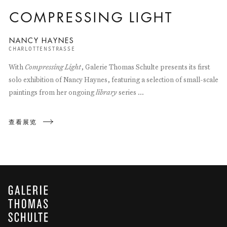
COMPRESSING LIGHT
NANCY HAYNES
CHARLOTTENSTRASSE
With
Compressing Light
, Galerie Thomas Schulte presents its first
solo exhibition of Nancy Haynes, featuring a selection of small-scale
paintings from her ongoing
library
series ...
查看展览
GALERIE THOMAS SCHULTE