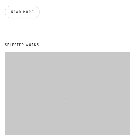
南希·海恩斯的作品被纳入欧美重要博物馆及私人收藏体系。其作品
READ MORE
收藏名录广涉纽约大都会艺术博物馆、布鲁克林博物馆、休斯顿美
术馆、荷兰马斯特里赫特博尼范登博物馆、海牙市立博物馆等机构
典藏绘画作品。纸本创作则藏于纽约现代艺术博物馆、惠特尼美国
艺术博物馆、剑桥哈佛艺术博物馆及华盛顿国家美术馆等殿堂级艺
术机构。
SELECTED WORKS