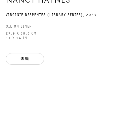
NANCY HAYNES
VIRGINIE DESPENTES (LIBRARY SERIES)
,
2023
GALERIE THOMAS SCHULTE GMBH
OIL ON LINEN
CHARLOTTENSTRASSE 24
27.9 X 35.6 CM
11 X 14 IN
10117 BERLIN, GERMANY
PHONE: 0049 (0)30 20 60 89 90
查询
FAX: 0049 (0)30 20 60 89 91 0
MAIL@GALERIETHOMASSCHULTE.COM
OPENING HOURS:
TUESDAY - SATURDAY
12PM - 6PM
GALERIE THOMAS SCHULTE POTSDAMER STRASSE