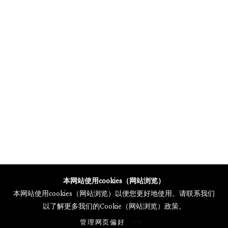
MERCARTOR HÖFE
POTSDAMER STRASSE 81B, 2ND FLOOR
10785 BERLIN, GERMANY
PHONE: 0049 (0)30 20 62 75 50
MAIL@GALERIETHOMASSCHULTE.COM
OPENING HOURS:
WEDNESDAY - SATURDAY
12PM - 6PM
托马斯·舒尔特画廊将根据我们的隐私政策处理您所提供的个人数据
本网站使用cookies（网站浏览）
隐私条款
.
本网站使用cookies（网站浏览）以便您更好地使用。请联系我们
管理网页偏好
以了解更多我们的Cookie（网站浏览）政策。
版权 2026 Galerie Thomas Schulte
管理网页偏好