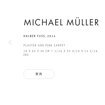
MICHAEL MÜLLER
2015年7月4日 TO 8月16日
CHARLOTTENSTRASSE
HALBER FUSS
,
2014
PLASTER AND PINK CARPET
EIGHTEEN
18 X 65 X 36 CM 7 1/16 X 25 9/16 X 14 2/16
INS
EXHIBITIONS
查询
MICHAEL MÜLLER