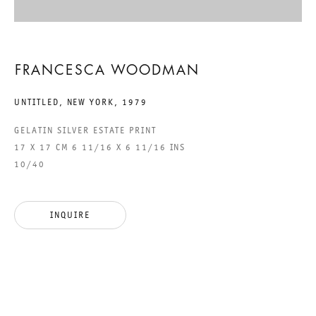
DIE ZU SEIN SCHEINT, DIE
FRANCESCA WOODMAN
BIN ICH
UNTITLED, NEW YORK
,
1979
GROUP SHOW
GELATIN SILVER ESTATE PRINT
17 X 17 CM 6 11/16 X 6 11/16 INS
17 SEPTEMBER TO 26 NOVEMBER 2016
10/40
CHARLOTTENSTRASSE
INQUIRE
DIE ZU SEIN SCHEINT, DIE B
GALERIE THOMAS SCHULTE
GROUP SHOW